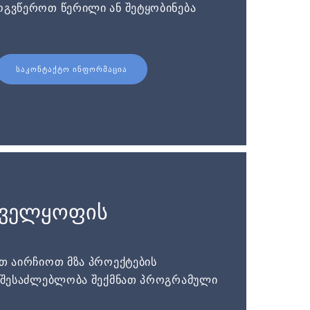
ოგვწეროთ წერილი ან შეტყობინება
ᲡᲐᲙᲝᲜᲢᲐᲥᲢᲝ ᲘᲜᲤᲝᲠᲛᲐᲪᲘᲐ
ნველყოფის
ათ აირჩიოთ მზა პროექტების
ს შესაძლებლობა შექმნათ პროგრამული