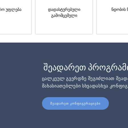
რო უფლება
დადასტურებული
ნდობის 
გამომცემელი
შეადარეთ პროგრამ
ცალკეულ გვერდზე შეგიძლიათ შეა
მახასიათებლები სხვადასხვა კონფიგ
ᲨᲔᲐᲓᲐᲠᲔᲗ ᲙᲝᲜᲤᲘᲒᲣᲠᲐᲪᲘᲔᲑᲘ