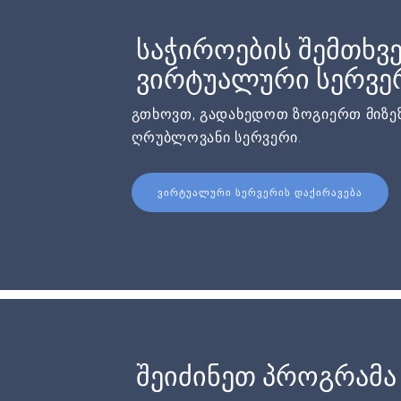
საჭიროების შემთხვე
ვირტუალური სერვერ
გთხოვთ, გადახედოთ ზოგიერთ მიზეზ
ღრუბლოვანი სერვერი.
ᲕᲘᲠᲢᲣᲐᲚᲣᲠᲘ ᲡᲔᲠᲕᲔᲠᲘᲡ ᲓᲐᲥᲘᲠᲐᲕᲔᲑᲐ
შეიძინეთ პროგრამა