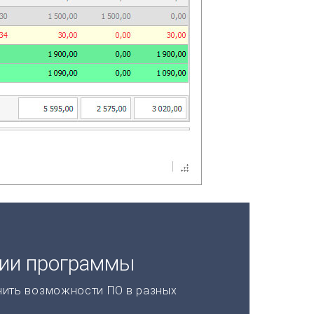
ции программы
нить возможности ПО в разных