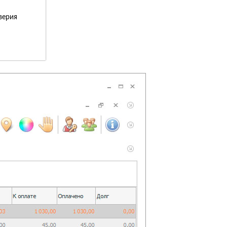
верия