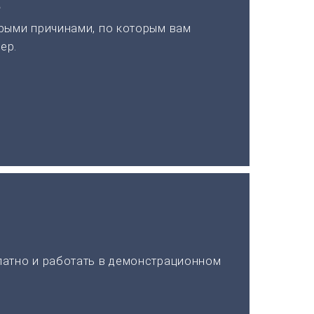
а
рыми причинами, по которым вам
ер.
латно и работать в демонстрационном