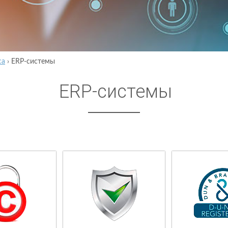
са
›
ERP-системы
ERP-системы