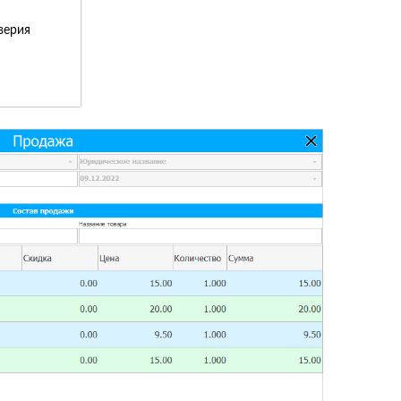
верия