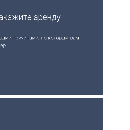
акажите аренду
а
рыми причинами, по которым вам
ер.