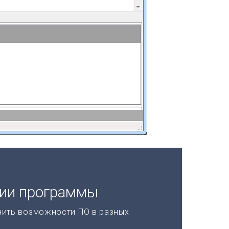
ции программы
нить возможности ПО в разных