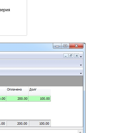
верия