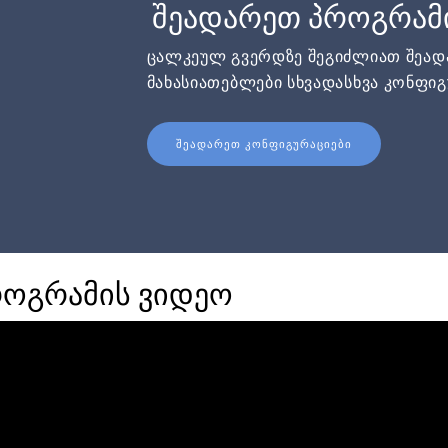
შეადარეთ პროგრამ
ცალკეულ გვერდზე შეგიძლიათ შეა
მახასიათებლები სხვადასხვა კონფიგ
ᲨᲔᲐᲓᲐᲠᲔᲗ ᲙᲝᲜᲤᲘᲒᲣᲠᲐᲪᲘᲔᲑᲘ
როგრამის ვიდეო