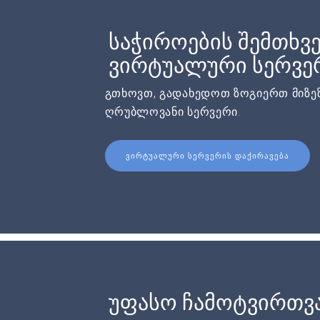
საჭიროების შემთხვე
ვირტუალური სერვერ
გთხოვთ, გადახედოთ ზოგიერთ მიზეზ
ღრუბლოვანი სერვერი.
ᲕᲘᲠᲢᲣᲐᲚᲣᲠᲘ ᲡᲔᲠᲕᲔᲠᲘᲡ ᲓᲐᲥᲘᲠᲐᲕᲔᲑᲐ
უფასო ჩამოტვირთვ