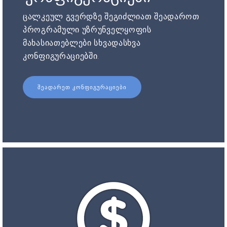
ცალკეულ გვერდზე შეგიძლიათ შეადაროთ
პროგრამული უზრუნველყოფის
მახასიათებლები სხვადასხვა
კონფიგურაციებში.
ᲨᲔᲐᲓᲐᲠᲔᲗ ᲙᲝᲜᲤᲘᲒᲣᲠᲐᲪᲘᲔᲑᲘ