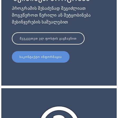
პროგრამის შესაძენად შეგიძლიათ
მოგვწეროთ წერილი ან შეტყობინება
მესინჯერების საშუალებით
ᲨᲔᲣᲙᲕᲔᲗᲔᲗ ᲔᲚ.ᲤᲝᲡᲢᲘᲡ ᲒᲐᲒᲖᲐᲕᲜᲘᲗ
ᲡᲐᲙᲝᲜᲢᲐᲥᲢᲝ ᲘᲜᲤᲝᲠᲛᲐᲪᲘᲐ