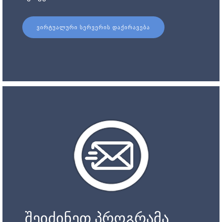
ᲕᲘᲠᲢᲣᲐᲚᲣᲠᲘ ᲡᲔᲠᲕᲔᲠᲘᲡ ᲓᲐᲥᲘᲠᲐᲕᲔᲑᲐ
შეიძინეთ პროგრამა