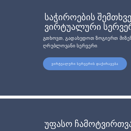
საჭიროების შემთხვე
ვირტუალური სერვერ
გთხოვთ, გადახედოთ ზოგიერთ მიზეზ
ღრუბლოვანი სერვერი.
ᲕᲘᲠᲢᲣᲐᲚᲣᲠᲘ ᲡᲔᲠᲕᲔᲠᲘᲡ ᲓᲐᲥᲘᲠᲐᲕᲔᲑᲐ
უფასო ჩამოტვირთვ