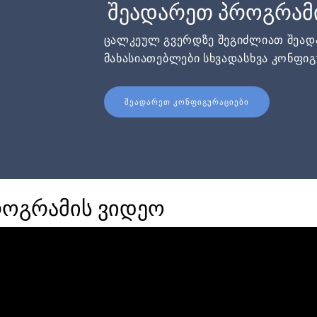
შეადარეთ პროგრამ
ცალკეულ გვერდზე შეგიძლიათ შეა
მახასიათებლები სხვადასხვა კონფიგ
ᲨᲔᲐᲓᲐᲠᲔᲗ ᲙᲝᲜᲤᲘᲒᲣᲠᲐᲪᲘᲔᲑᲘ
როგრამის ვიდეო