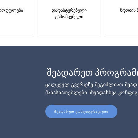
რო უფლება
დადასტურებული
ნდობის 
გამომცემელი
შეადარეთ პროგრამ
ცალკეულ გვერდზე შეგიძლიათ შეა
მახასიათებლები სხვადასხვა კონფიგ
ᲨᲔᲐᲓᲐᲠᲔᲗ ᲙᲝᲜᲤᲘᲒᲣᲠᲐᲪᲘᲔᲑᲘ