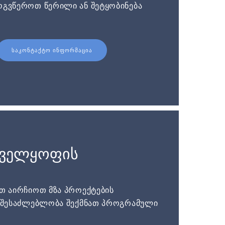
ოგვწეროთ წერილი ან შეტყობინება
ᲡᲐᲙᲝᲜᲢᲐᲥᲢᲝ ᲘᲜᲤᲝᲠᲛᲐᲪᲘᲐ
ნველყოფის
ათ აირჩიოთ მზა პროექტების
ს შესაძლებლობა შექმნათ პროგრამული