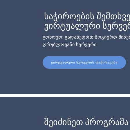
საჭიროების შემთხვე
ვირტუალური სერვერ
გთხოვთ, გადახედოთ ზოგიერთ მიზეზ
ღრუბლოვანი სერვერი.
ᲕᲘᲠᲢᲣᲐᲚᲣᲠᲘ ᲡᲔᲠᲕᲔᲠᲘᲡ ᲓᲐᲥᲘᲠᲐᲕᲔᲑᲐ
შეიძინეთ პროგრამა