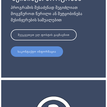
პროგრამის შესაძენად შეგიძლიათ
მოგვწეროთ წერილი ან შეტყობინება
მესინჯერების საშუალებით
ᲨᲔᲣᲙᲕᲔᲗᲔᲗ ᲔᲚ.ᲤᲝᲡᲢᲘᲡ ᲒᲐᲒᲖᲐᲕᲜᲘᲗ
ᲡᲐᲙᲝᲜᲢᲐᲥᲢᲝ ᲘᲜᲤᲝᲠᲛᲐᲪᲘᲐ