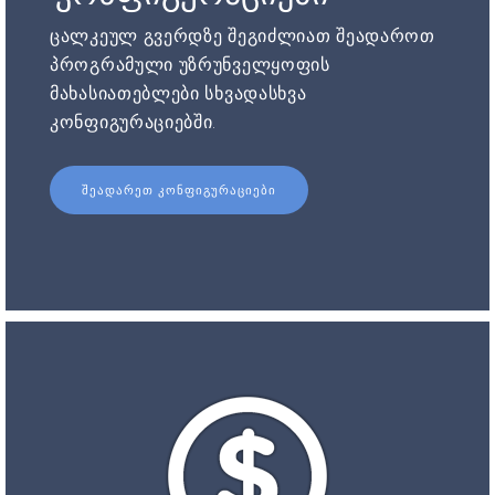
ცალკეულ გვერდზე შეგიძლიათ შეადაროთ
პროგრამული უზრუნველყოფის
მახასიათებლები სხვადასხვა
კონფიგურაციებში.
ᲨᲔᲐᲓᲐᲠᲔᲗ ᲙᲝᲜᲤᲘᲒᲣᲠᲐᲪᲘᲔᲑᲘ