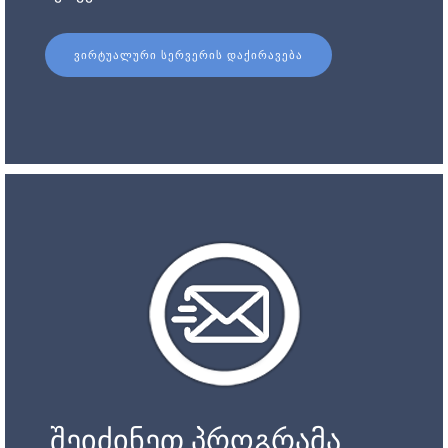
ᲕᲘᲠᲢᲣᲐᲚᲣᲠᲘ ᲡᲔᲠᲕᲔᲠᲘᲡ ᲓᲐᲥᲘᲠᲐᲕᲔᲑᲐ
შეიძინეთ პროგრამა