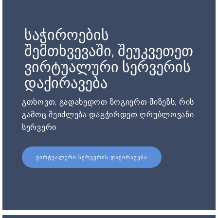
საჭიროების
შემთხვევაში, შეუკვეთეთ
ვირტუალური სერვერის
დაქირავება
გთხოვთ, გადახედოთ ზოგიერთ მიზეზს, რის
გამოც შეიძლება დაგჭირდეთ ღრუბლოვანი
სერვერი.
ᲕᲘᲠᲢᲣᲐᲚᲣᲠᲘ ᲡᲔᲠᲕᲔᲠᲘᲡ ᲓᲐᲥᲘᲠᲐᲕᲔᲑᲐ