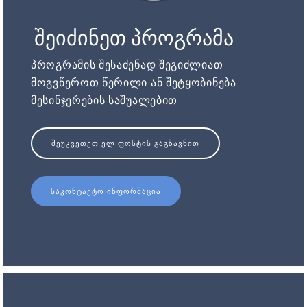
შეიძინეთ პროგრამა
პროგრამის შესაძენად შეგიძლიათ
მოგვწეროთ წერილი ან შეტყობინება
მესინჯერების საშუალებით
ᲨᲔᲣᲙᲕᲔᲗᲔᲗ ᲔᲚ.ᲤᲝᲡᲢᲘᲡ ᲒᲐᲒᲖᲐᲕᲜᲘᲗ
ᲡᲐᲙᲝᲜᲢᲐᲥᲢᲝ ᲘᲜᲤᲝᲠᲛᲐᲪᲘᲐ