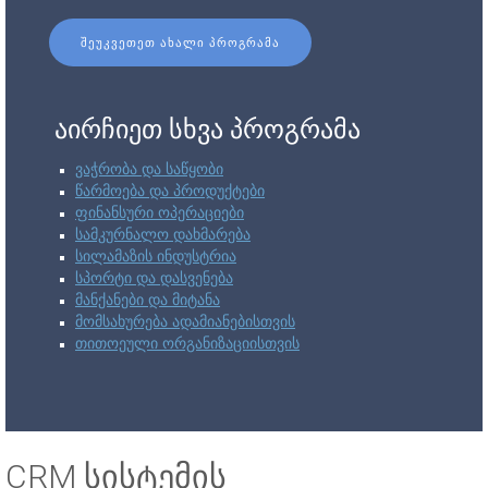
ᲨᲔᲣᲙᲕᲔᲗᲔᲗ ᲐᲮᲐᲚᲘ ᲞᲠᲝᲒᲠᲐᲛᲐ
აირჩიეთ სხვა პროგრამა
ვაჭრობა და საწყობი
წარმოება და პროდუქტები
ფინანსური ოპერაციები
სამკურნალო დახმარება
სილამაზის ინდუსტრია
სპორტი და დასვენება
მანქანები და მიტანა
მომსახურება ადამიანებისთვის
თითოეული ორგანიზაციისთვის
CRM სისტემის