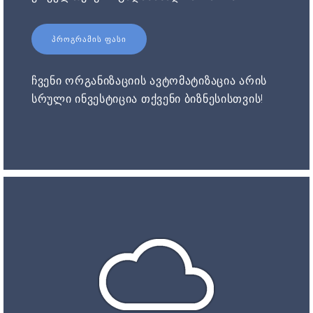
ᲞᲠᲝᲒᲠᲐᲛᲘᲡ ᲤᲐᲡᲘ
ჩვენი ორგანიზაციის ავტომატიზაცია არის
სრული ინვესტიცია თქვენი ბიზნესისთვის!