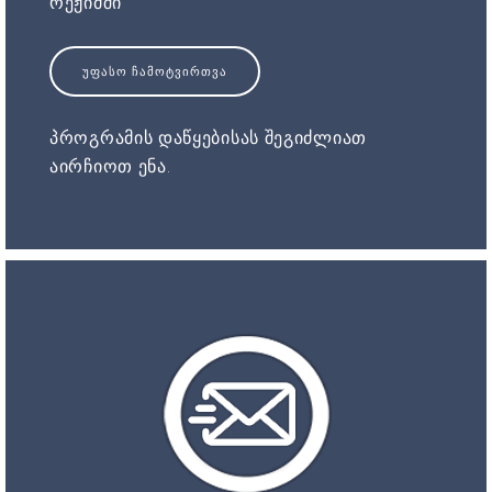
რეჟიმში
ᲣᲤᲐᲡᲝ ᲩᲐᲛᲝᲢᲕᲘᲠᲗᲕᲐ
პროგრამის დაწყებისას შეგიძლიათ
აირჩიოთ ენა.