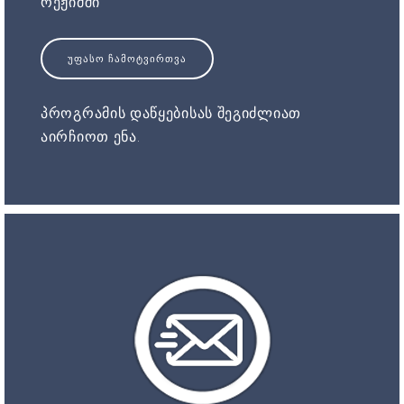
რეჟიმში
ᲣᲤᲐᲡᲝ ᲩᲐᲛᲝᲢᲕᲘᲠᲗᲕᲐ
პროგრამის დაწყებისას შეგიძლიათ
აირჩიოთ ენა.