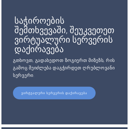
საჭიროების
შემთხვევაში, შეუკვეთეთ
ვირტუალური სერვერის
დაქირავება
გთხოვთ, გადახედოთ ზოგიერთ მიზეზს, რის
გამოც შეიძლება დაგჭირდეთ ღრუბლოვანი
სერვერი.
ᲕᲘᲠᲢᲣᲐᲚᲣᲠᲘ ᲡᲔᲠᲕᲔᲠᲘᲡ ᲓᲐᲥᲘᲠᲐᲕᲔᲑᲐ