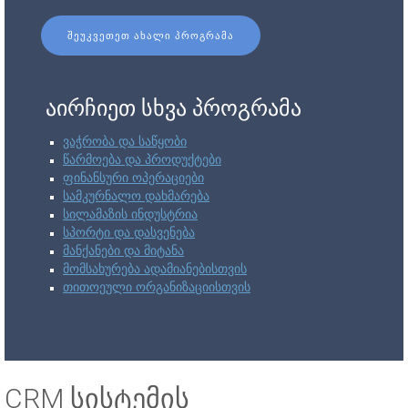
ᲨᲔᲣᲙᲕᲔᲗᲔᲗ ᲐᲮᲐᲚᲘ ᲞᲠᲝᲒᲠᲐᲛᲐ
აირჩიეთ სხვა პროგრამა
ვაჭრობა და საწყობი
წარმოება და პროდუქტები
ფინანსური ოპერაციები
სამკურნალო დახმარება
სილამაზის ინდუსტრია
სპორტი და დასვენება
მანქანები და მიტანა
მომსახურება ადამიანებისთვის
თითოეული ორგანიზაციისთვის
CRM სისტემის