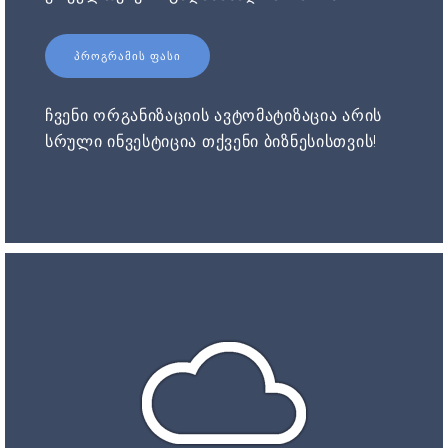
ᲞᲠᲝᲒᲠᲐᲛᲘᲡ ᲤᲐᲡᲘ
ჩვენი ორგანიზაციის ავტომატიზაცია არის
სრული ინვესტიცია თქვენი ბიზნესისთვის!