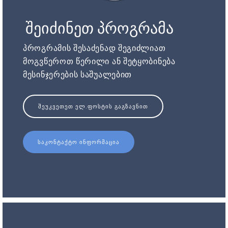
შეიძინეთ პროგრამა
პროგრამის შესაძენად შეგიძლიათ
მოგვწეროთ წერილი ან შეტყობინება
მესინჯერების საშუალებით
ᲨᲔᲣᲙᲕᲔᲗᲔᲗ ᲔᲚ.ᲤᲝᲡᲢᲘᲡ ᲒᲐᲒᲖᲐᲕᲜᲘᲗ
ᲡᲐᲙᲝᲜᲢᲐᲥᲢᲝ ᲘᲜᲤᲝᲠᲛᲐᲪᲘᲐ