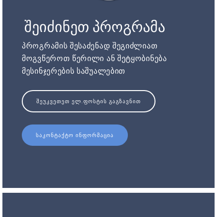
შეიძინეთ პროგრამა
პროგრამის შესაძენად შეგიძლიათ
მოგვწეროთ წერილი ან შეტყობინება
მესინჯერების საშუალებით
ᲨᲔᲣᲙᲕᲔᲗᲔᲗ ᲔᲚ.ᲤᲝᲡᲢᲘᲡ ᲒᲐᲒᲖᲐᲕᲜᲘᲗ
ᲡᲐᲙᲝᲜᲢᲐᲥᲢᲝ ᲘᲜᲤᲝᲠᲛᲐᲪᲘᲐ