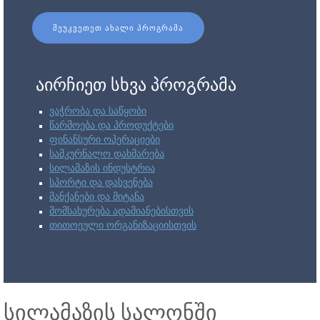
ᲨᲔᲣᲙᲕᲔᲗᲔᲗ ᲐᲮᲐᲚᲘ ᲞᲠᲝᲒᲠᲐᲛᲐ
აირჩიეთ სხვა პროგრამა
ვაჭრობა და საწყობი
წარმოება და პროდუქტები
ფინანსური ოპერაციები
სამკურნალო დახმარება
სილამაზის ინდუსტრია
სპორტი და დასვენება
მანქანები და მიტანა
მომსახურება ადამიანებისთვის
თითოეული ორგანიზაციისთვის
სილამაზის სალონში