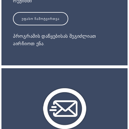
რეჟიმში
ᲣᲤᲐᲡᲝ ᲩᲐᲛᲝᲢᲕᲘᲠᲗᲕᲐ
პროგრამის დაწყებისას შეგიძლიათ
აირჩიოთ ენა.