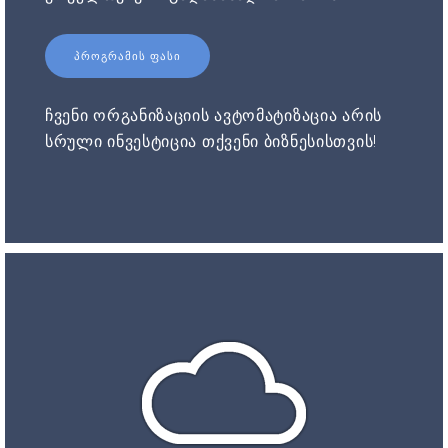
ᲞᲠᲝᲒᲠᲐᲛᲘᲡ ᲤᲐᲡᲘ
ჩვენი ორგანიზაციის ავტომატიზაცია არის
სრული ინვესტიცია თქვენი ბიზნესისთვის!