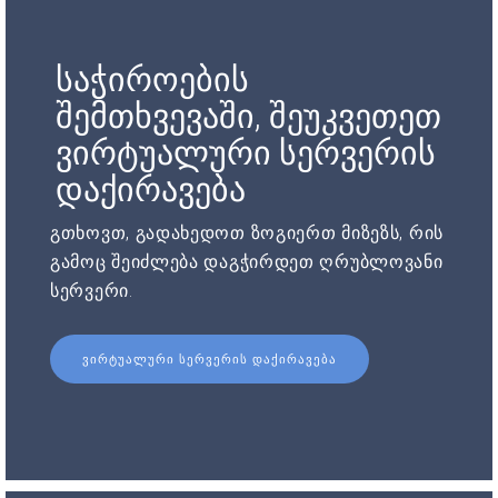
საჭიროების
შემთხვევაში, შეუკვეთეთ
ვირტუალური სერვერის
დაქირავება
გთხოვთ, გადახედოთ ზოგიერთ მიზეზს, რის
გამოც შეიძლება დაგჭირდეთ ღრუბლოვანი
სერვერი.
ᲕᲘᲠᲢᲣᲐᲚᲣᲠᲘ ᲡᲔᲠᲕᲔᲠᲘᲡ ᲓᲐᲥᲘᲠᲐᲕᲔᲑᲐ