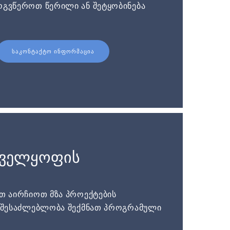
ოგვწეროთ წერილი ან შეტყობინება
ᲡᲐᲙᲝᲜᲢᲐᲥᲢᲝ ᲘᲜᲤᲝᲠᲛᲐᲪᲘᲐ
ნველყოფის
ათ აირჩიოთ მზა პროექტების
ს შესაძლებლობა შექმნათ პროგრამული