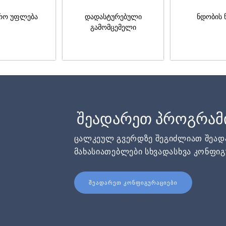
რო უფლება
დადასტურებული
ნდობის 
გამომცემელი
შეადარეთ პროგრამ
ცალკეულ გვერდზე შეგიძლიათ შეა
მახასიათებლები სხვადასხვა კონფიგ
ᲨᲔᲐᲓᲐᲠᲔᲗ ᲙᲝᲜᲤᲘᲒᲣᲠᲐᲪᲘᲔᲑᲘ