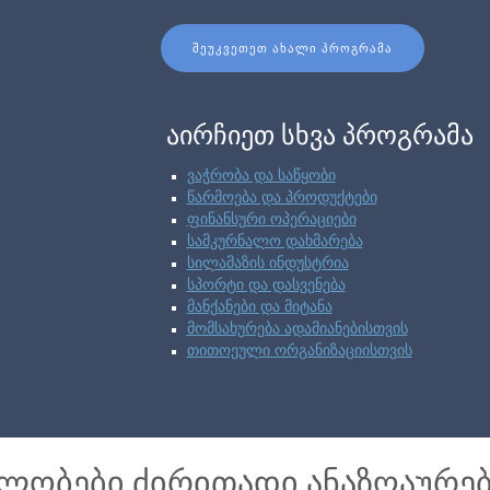
ᲨᲔᲣᲙᲕᲔᲗᲔᲗ ᲐᲮᲐᲚᲘ ᲞᲠᲝᲒᲠᲐᲛᲐ
აირჩიეთ სხვა პროგრამა
ვაჭრობა და საწყობი
წარმოება და პროდუქტები
ფინანსური ოპერაციები
სამკურნალო დახმარება
სილამაზის ინდუსტრია
სპორტი და დასვენება
მანქანები და მიტანა
მომსახურება ადამიანებისთვის
თითოეული ორგანიზაციისთვის
ბლობები ძირითადი ანაზღაურ