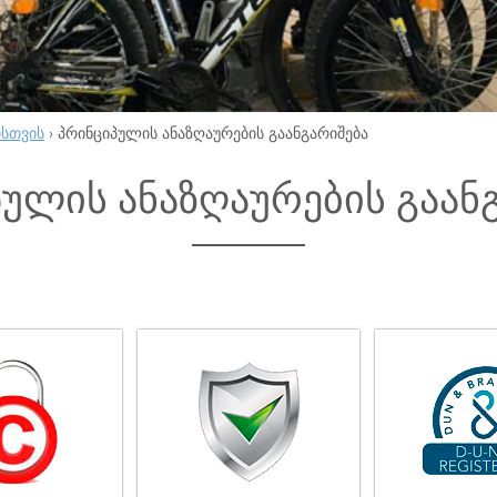
ისთვის
›
პრინციპულის ანაზღაურების გაანგარიშება
ულის ანაზღაურების გაან