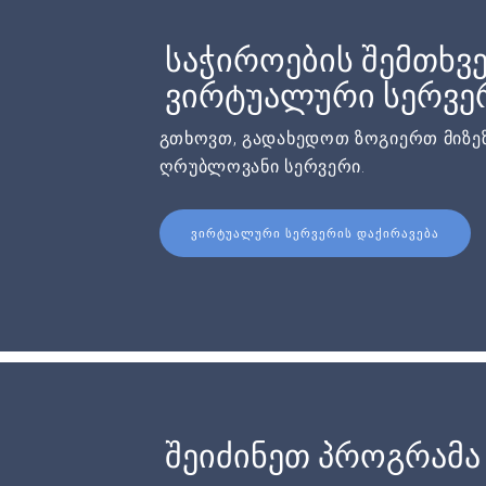
საჭიროების შემთხვე
ვირტუალური სერვერ
გთხოვთ, გადახედოთ ზოგიერთ მიზეზ
ღრუბლოვანი სერვერი.
ᲕᲘᲠᲢᲣᲐᲚᲣᲠᲘ ᲡᲔᲠᲕᲔᲠᲘᲡ ᲓᲐᲥᲘᲠᲐᲕᲔᲑᲐ
შეიძინეთ პროგრამა