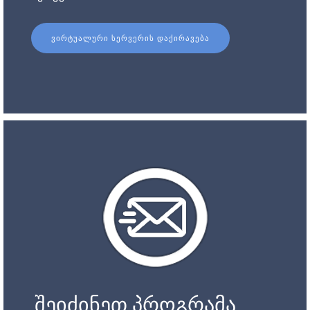
ᲕᲘᲠᲢᲣᲐᲚᲣᲠᲘ ᲡᲔᲠᲕᲔᲠᲘᲡ ᲓᲐᲥᲘᲠᲐᲕᲔᲑᲐ
შეიძინეთ პროგრამა