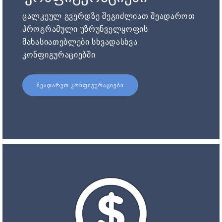
ცალკეულ გვერდზე შეგიძლიათ შეადაროთ
პროგრამული უზრუნველყოფის
მახასიათებლები სხვადასხვა
კონფიგურაციებში.
ᲨᲔᲐᲓᲐᲠᲔᲗ ᲙᲝᲜᲤᲘᲒᲣᲠᲐᲪᲘᲔᲑᲘ