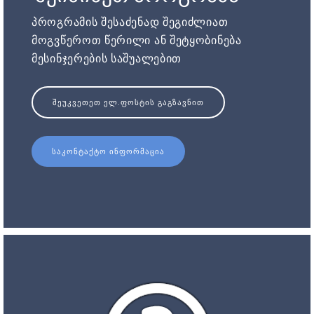
პროგრამის შესაძენად შეგიძლიათ
მოგვწეროთ წერილი ან შეტყობინება
მესინჯერების საშუალებით
ᲨᲔᲣᲙᲕᲔᲗᲔᲗ ᲔᲚ.ᲤᲝᲡᲢᲘᲡ ᲒᲐᲒᲖᲐᲕᲜᲘᲗ
ᲡᲐᲙᲝᲜᲢᲐᲥᲢᲝ ᲘᲜᲤᲝᲠᲛᲐᲪᲘᲐ