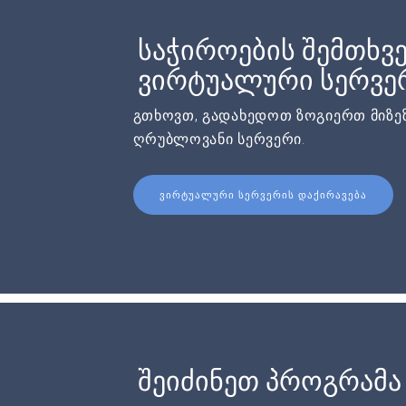
საჭიროების შემთხვე
ვირტუალური სერვერ
გთხოვთ, გადახედოთ ზოგიერთ მიზეზ
ღრუბლოვანი სერვერი.
ᲕᲘᲠᲢᲣᲐᲚᲣᲠᲘ ᲡᲔᲠᲕᲔᲠᲘᲡ ᲓᲐᲥᲘᲠᲐᲕᲔᲑᲐ
შეიძინეთ პროგრამა