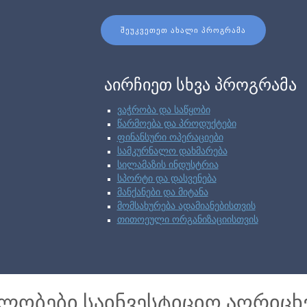
ᲨᲔᲣᲙᲕᲔᲗᲔᲗ ᲐᲮᲐᲚᲘ ᲞᲠᲝᲒᲠᲐᲛᲐ
აირჩიეთ სხვა პროგრამა
ვაჭრობა და საწყობი
წარმოება და პროდუქტები
ფინანსური ოპერაციები
სამკურნალო დახმარება
სილამაზის ინდუსტრია
სპორტი და დასვენება
მანქანები და მიტანა
მომსახურება ადამიანებისთვის
თითოეული ორგანიზაციისთვის
ბლობები საინვესტიციო აღრიცხ