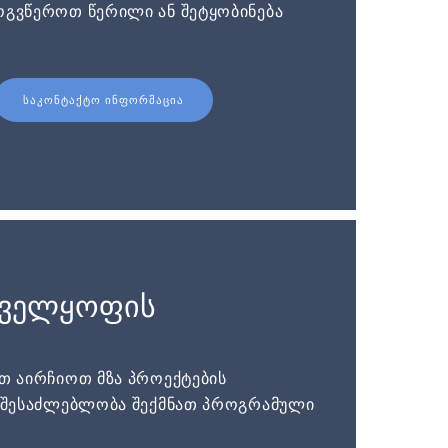
ოგვწეროთ წერილი ან შეტყობინება
ᲡᲐᲙᲝᲜᲢᲐᲥᲢᲝ ᲘᲜᲤᲝᲠᲛᲐᲪᲘᲐ
ნველყოფის
ათ აირჩიოთ მზა პროექტების
ს შესაძლებლობა შექმნათ პროგრამული