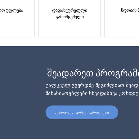
რო უფლება
დადასტურებული
ნდობის 
გამომცემელი
შეადარეთ პროგრამ
ცალკეულ გვერდზე შეგიძლიათ შეა
მახასიათებლები სხვადასხვა კონფიგ
ᲨᲔᲐᲓᲐᲠᲔᲗ ᲙᲝᲜᲤᲘᲒᲣᲠᲐᲪᲘᲔᲑᲘ