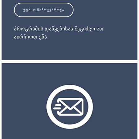
ᲣᲤᲐᲡᲝ ᲩᲐᲛᲝᲢᲕᲘᲠᲗᲕᲐ
პროგრამის დაწყებისას შეგიძლიათ
აირჩიოთ ენა.