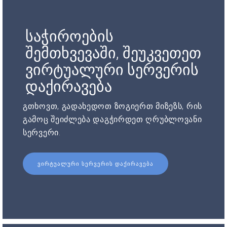
საჭიროების
შემთხვევაში, შეუკვეთეთ
ვირტუალური სერვერის
დაქირავება
გთხოვთ, გადახედოთ ზოგიერთ მიზეზს, რის
გამოც შეიძლება დაგჭირდეთ ღრუბლოვანი
სერვერი.
ᲕᲘᲠᲢᲣᲐᲚᲣᲠᲘ ᲡᲔᲠᲕᲔᲠᲘᲡ ᲓᲐᲥᲘᲠᲐᲕᲔᲑᲐ