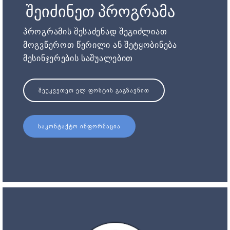
შეიძინეთ პროგრამა
პროგრამის შესაძენად შეგიძლიათ
მოგვწეროთ წერილი ან შეტყობინება
მესინჯერების საშუალებით
ᲨᲔᲣᲙᲕᲔᲗᲔᲗ ᲔᲚ.ᲤᲝᲡᲢᲘᲡ ᲒᲐᲒᲖᲐᲕᲜᲘᲗ
ᲡᲐᲙᲝᲜᲢᲐᲥᲢᲝ ᲘᲜᲤᲝᲠᲛᲐᲪᲘᲐ