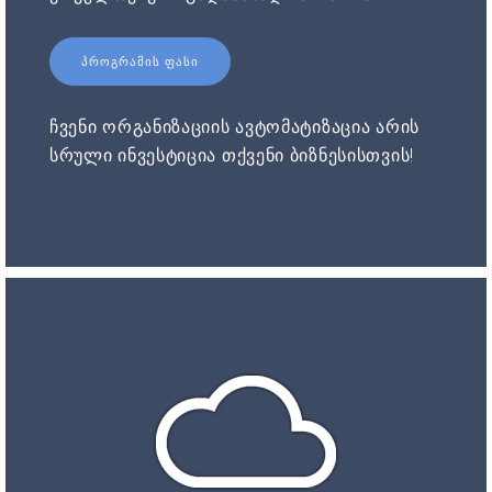
ᲞᲠᲝᲒᲠᲐᲛᲘᲡ ᲤᲐᲡᲘ
ჩვენი ორგანიზაციის ავტომატიზაცია არის
სრული ინვესტიცია თქვენი ბიზნესისთვის!