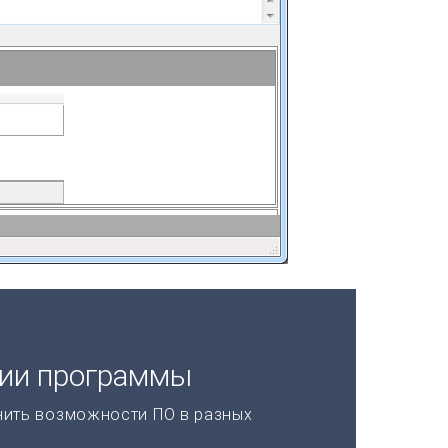
ции программы
нить возможности ПО в разных