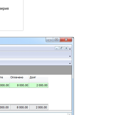
верия