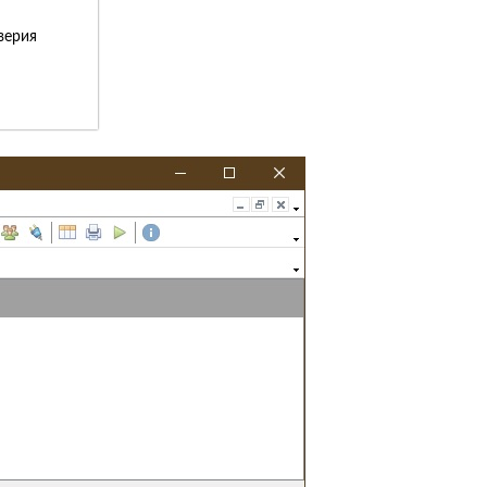
верия