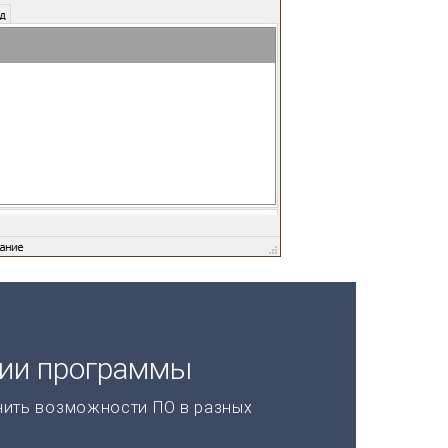
ции программы
нить возможности ПО в разных