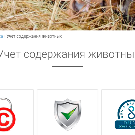
са
›
Учет содержания животных
Учет содержания животны