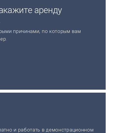
акажите аренду
а
рыми причинами, по которым вам
ер.
латно и работать в демонстрационном