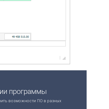
ции программы
нить возможности ПО в разных