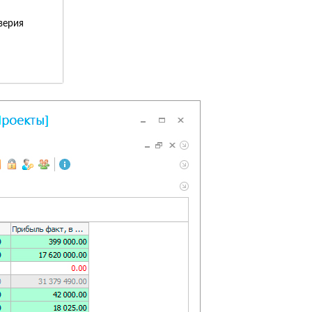
верия