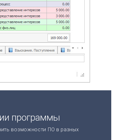
ции программы
нить возможности ПО в разных