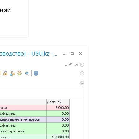
верия