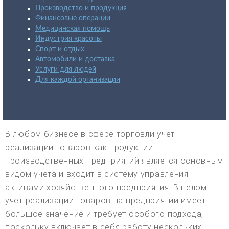
Производство и продукция
Финансовые операции
Медицинская помощь
Индустрия красоты
Спорт и отдых
Автомобили и доставка
Услуги для людей
Для каждой организации
В любом бизнесе в сфере торговли учет
реализации товаров как продукции
производственных предприятий является основным
видом учета и входит в систему управления
активами хозяйственного предприятия. В целом
учет реализации товаров на предприятии имеет
большое значение и требует особого подхода,
поскольку включает в себя работу нескольких