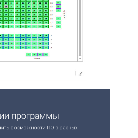
ции программы
нить возможности ПО в разных