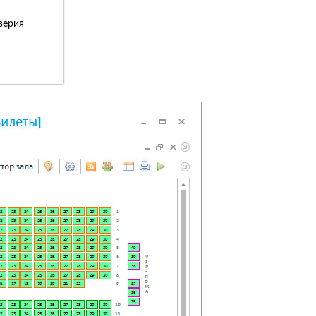
верия