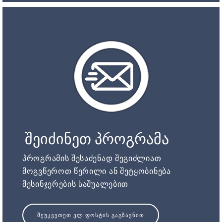
შეიძინეთ პროგრამა
პროგრამის შესაძენად შეგიძლიათ
მოგვწეროთ წერილი ან შეტყობინება
მესინჯერების საშუალებით
ᲨᲔᲣᲙᲕᲔᲗᲔᲗ ᲔᲚ.ᲤᲝᲡᲢᲘᲡ ᲒᲐᲒᲖᲐᲕᲜᲘᲗ