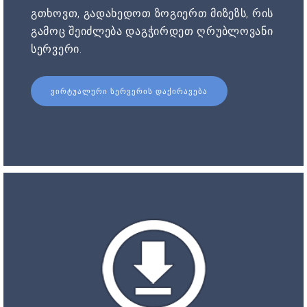
გთხოვთ, გადახედოთ ზოგიერთ მიზეზს, რის
გამოც შეიძლება დაგჭირდეთ ღრუბლოვანი
სერვერი.
ᲕᲘᲠᲢᲣᲐᲚᲣᲠᲘ ᲡᲔᲠᲕᲔᲠᲘᲡ ᲓᲐᲥᲘᲠᲐᲕᲔᲑᲐ