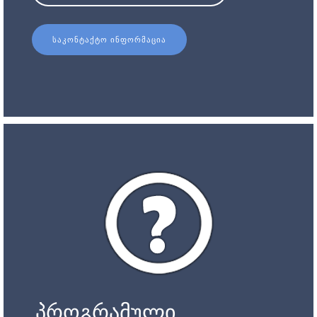
ᲡᲐᲙᲝᲜᲢᲐᲥᲢᲝ ᲘᲜᲤᲝᲠᲛᲐᲪᲘᲐ
პროგრამული