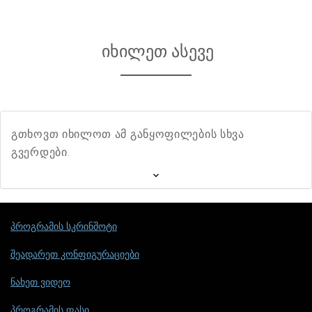
იხილეთ ასევე
გთხოვთ იხილოთ ამ განყოფილების სხვა
გვერდები.
პროგრამის სკრინშოტი
შეადარეთ კონფიგურაციები
ნახეთ ვიდეო
პროგრამის ფასი