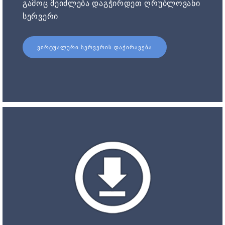
გამოც შეიძლება დაგჭირდეთ ღრუბლოვანი
სერვერი.
ᲕᲘᲠᲢᲣᲐᲚᲣᲠᲘ ᲡᲔᲠᲕᲔᲠᲘᲡ ᲓᲐᲥᲘᲠᲐᲕᲔᲑᲐ