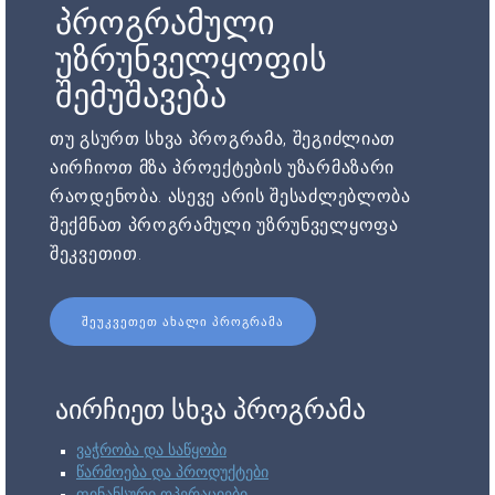
პროგრამული
უზრუნველყოფის
შემუშავება
თუ გსურთ სხვა პროგრამა, შეგიძლიათ
აირჩიოთ მზა პროექტების უზარმაზარი
რაოდენობა. ასევე არის შესაძლებლობა
შექმნათ პროგრამული უზრუნველყოფა
შეკვეთით.
ᲨᲔᲣᲙᲕᲔᲗᲔᲗ ᲐᲮᲐᲚᲘ ᲞᲠᲝᲒᲠᲐᲛᲐ
აირჩიეთ სხვა პროგრამა
ვაჭრობა და საწყობი
წარმოება და პროდუქტები
ფინანსური ოპერაციები