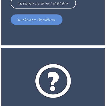
ᲨᲔᲣᲙᲕᲔᲗᲔᲗ ᲔᲚ.ᲤᲝᲡᲢᲘᲡ ᲒᲐᲒᲖᲐᲕᲜᲘᲗ
ᲡᲐᲙᲝᲜᲢᲐᲥᲢᲝ ᲘᲜᲤᲝᲠᲛᲐᲪᲘᲐ