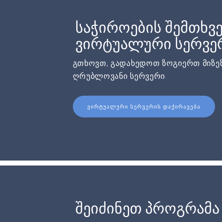
საჭიროების შემთხვე
ვირტუალური სერვერ
გთხოვთ, გადახედოთ ზოგიერთ მიზეზ
ღრუბლოვანი სერვერი.
ᲕᲘᲠᲢᲣᲐᲚᲣᲠᲘ ᲡᲔᲠᲕᲔᲠᲘᲡ ᲓᲐᲥᲘᲠᲐᲕᲔᲑᲐ
შეიძინეთ პროგრამა