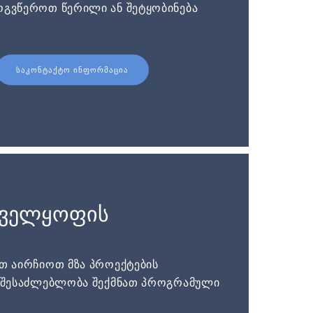
ოგვწეროთ წერილი ან შეტყობინება
ᲡᲐᲙᲝᲜᲢᲐᲥᲢᲝ ᲘᲜᲤᲝᲠᲛᲐᲪᲘᲐ
ნველყოფის
ათ აირჩიოთ მზა პროექტების
ს შესაძლებლობა შექმნათ პროგრამული