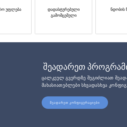
რო უფლება
დადასტურებული
ნდობის 
გამომცემელი
შეადარეთ პროგრამ
ცალკეულ გვერდზე შეგიძლიათ შეა
მახასიათებლები სხვადასხვა კონფიგ
ᲨᲔᲐᲓᲐᲠᲔᲗ ᲙᲝᲜᲤᲘᲒᲣᲠᲐᲪᲘᲔᲑᲘ