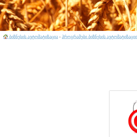
ბიზნესის ავტომატიზაცია
›
პროგრამები ბიზნესის ავტომატიზაცი