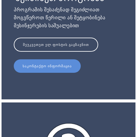
პროგრამის შესაძენად შეგიძლიათ
მოგვწეროთ წერილი ან შეტყობინება
მესინჯერების საშუალებით
ᲨᲔᲣᲙᲕᲔᲗᲔᲗ ᲔᲚ.ᲤᲝᲡᲢᲘᲡ ᲒᲐᲒᲖᲐᲕᲜᲘᲗ
ᲡᲐᲙᲝᲜᲢᲐᲥᲢᲝ ᲘᲜᲤᲝᲠᲛᲐᲪᲘᲐ