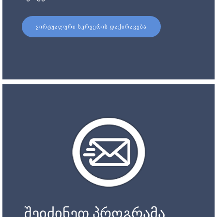
ᲕᲘᲠᲢᲣᲐᲚᲣᲠᲘ ᲡᲔᲠᲕᲔᲠᲘᲡ ᲓᲐᲥᲘᲠᲐᲕᲔᲑᲐ
შეიძინეთ პროგრამა