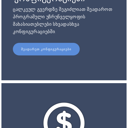
ცალკეულ გვერდზე შეგიძლიათ შეადაროთ
პროგრამული უზრუნველყოფის
მახასიათებლები სხვადასხვა
კონფიგურაციებში.
ᲨᲔᲐᲓᲐᲠᲔᲗ ᲙᲝᲜᲤᲘᲒᲣᲠᲐᲪᲘᲔᲑᲘ