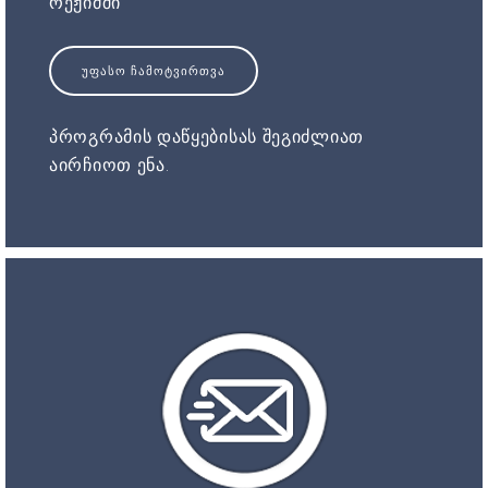
რეჟიმში
ᲣᲤᲐᲡᲝ ᲩᲐᲛᲝᲢᲕᲘᲠᲗᲕᲐ
პროგრამის დაწყებისას შეგიძლიათ
აირჩიოთ ენა.