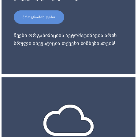
ᲞᲠᲝᲒᲠᲐᲛᲘᲡ ᲤᲐᲡᲘ
ჩვენი ორგანიზაციის ავტომატიზაცია არის
სრული ინვესტიცია თქვენი ბიზნესისთვის!