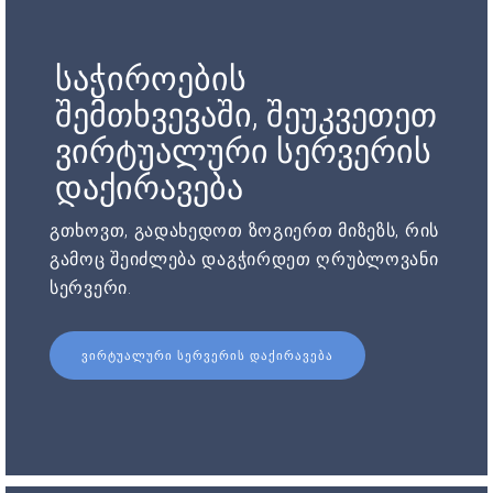
საჭიროების
შემთხვევაში, შეუკვეთეთ
ვირტუალური სერვერის
დაქირავება
გთხოვთ, გადახედოთ ზოგიერთ მიზეზს, რის
გამოც შეიძლება დაგჭირდეთ ღრუბლოვანი
სერვერი.
ᲕᲘᲠᲢᲣᲐᲚᲣᲠᲘ ᲡᲔᲠᲕᲔᲠᲘᲡ ᲓᲐᲥᲘᲠᲐᲕᲔᲑᲐ