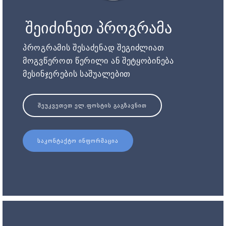
შეიძინეთ პროგრამა
პროგრამის შესაძენად შეგიძლიათ
მოგვწეროთ წერილი ან შეტყობინება
მესინჯერების საშუალებით
ᲨᲔᲣᲙᲕᲔᲗᲔᲗ ᲔᲚ.ᲤᲝᲡᲢᲘᲡ ᲒᲐᲒᲖᲐᲕᲜᲘᲗ
ᲡᲐᲙᲝᲜᲢᲐᲥᲢᲝ ᲘᲜᲤᲝᲠᲛᲐᲪᲘᲐ