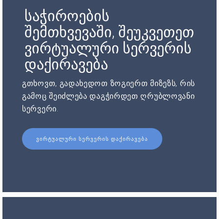
საჭიროების
შემთხვევაში, შეუკვეთეთ
ვირტუალური სერვერის
დაქირავება
გთხოვთ, გადახედოთ ზოგიერთ მიზეზს, რის
გამოც შეიძლება დაგჭირდეთ ღრუბლოვანი
სერვერი.
ᲕᲘᲠᲢᲣᲐᲚᲣᲠᲘ ᲡᲔᲠᲕᲔᲠᲘᲡ ᲓᲐᲥᲘᲠᲐᲕᲔᲑᲐ