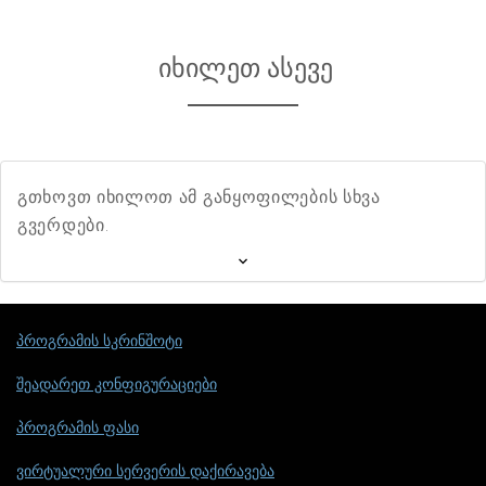
იხილეთ ასევე
გთხოვთ იხილოთ ამ განყოფილების სხვა
გვერდები.
პროგრამის სკრინშოტი
შეადარეთ კონფიგურაციები
პროგრამის ფასი
ვირტუალური სერვერის დაქირავება