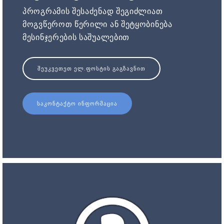
პროგრამის შესაძენად შეგიძლიათ
მოგვწეროთ წერილი ან შეტყობინება
მესინჯერების საშუალებით
ᲨᲔᲣᲙᲕᲔᲗᲔᲗ ᲔᲚ.ᲤᲝᲡᲢᲘᲡ ᲒᲐᲒᲖᲐᲕᲜᲘᲗ
ᲡᲐᲙᲝᲜᲢᲐᲥᲢᲝ ᲘᲜᲤᲝᲠᲛᲐᲪᲘᲐ