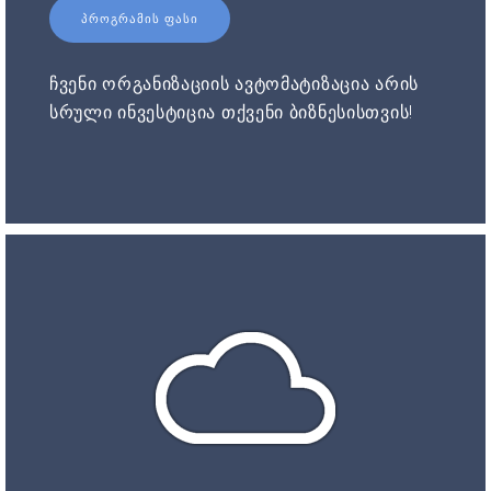
ᲞᲠᲝᲒᲠᲐᲛᲘᲡ ᲤᲐᲡᲘ
ჩვენი ორგანიზაციის ავტომატიზაცია არის
სრული ინვესტიცია თქვენი ბიზნესისთვის!