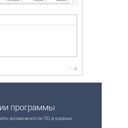
ции программы
нить возможности ПО в разных