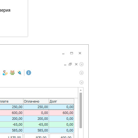
верия