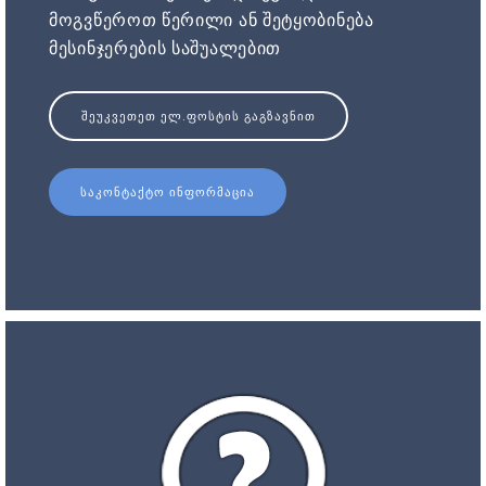
მოგვწეროთ წერილი ან შეტყობინება
მესინჯერების საშუალებით
ᲨᲔᲣᲙᲕᲔᲗᲔᲗ ᲔᲚ.ᲤᲝᲡᲢᲘᲡ ᲒᲐᲒᲖᲐᲕᲜᲘᲗ
ᲡᲐᲙᲝᲜᲢᲐᲥᲢᲝ ᲘᲜᲤᲝᲠᲛᲐᲪᲘᲐ