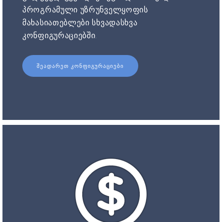
პროგრამული უზრუნველყოფის
მახასიათებლები სხვადასხვა
კონფიგურაციებში.
ᲨᲔᲐᲓᲐᲠᲔᲗ ᲙᲝᲜᲤᲘᲒᲣᲠᲐᲪᲘᲔᲑᲘ