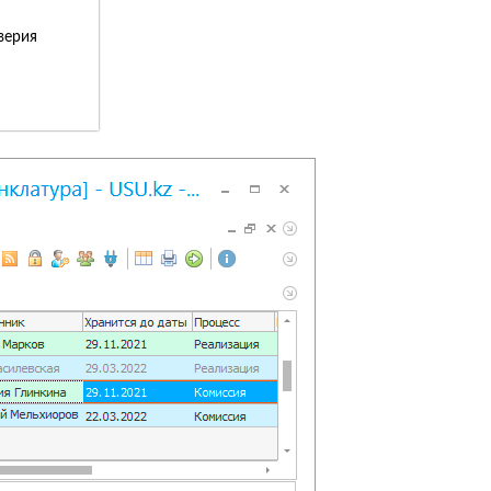
верия