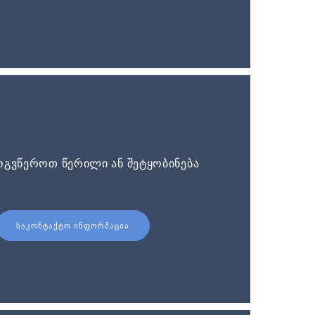
ოგვწეროთ წერილი ან შეტყობინება
ᲡᲐᲙᲝᲜᲢᲐᲥᲢᲝ ᲘᲜᲤᲝᲠᲛᲐᲪᲘᲐ