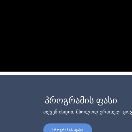
პროგრამის ფასი
თქვენ იხდით მხოლოდ ერთხელ. ყოვ
ᲞᲠᲝᲒᲠᲐᲛᲘᲡ ᲤᲐᲡᲘ