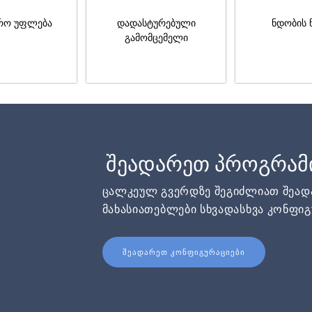
რო უფლება
დადასტურებული
ნდობის 
გამომცემელი
შეადარეთ პროგრამ
ცალკეულ გვერდზე შეგიძლიათ შეა
მახასიათებლები სხვადასხვა კონფიგ
ᲨᲔᲐᲓᲐᲠᲔᲗ ᲙᲝᲜᲤᲘᲒᲣᲠᲐᲪᲘᲔᲑᲘ