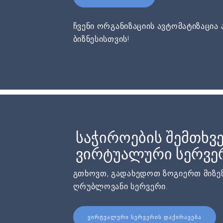
ჩვენი ორგანიზაციის ავტომატიზაცია 
ბიზნესისთვის!
საჭიროების შემთხვე
ვირტუალური სერვერ
გთხოვთ, გადახედოთ ზოგიერთ მიზეზ
ღრუბლოვანი სერვერი.
ᲕᲘᲠᲢᲣᲐᲚᲣᲠᲘ ᲡᲔᲠᲕᲔᲠᲘᲡ ᲓᲐᲥᲘᲠᲐᲕᲔᲑᲐ