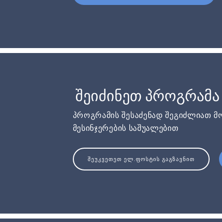
შეიძინეთ პროგრამა
პროგრამის შესაძენად შეგიძლიათ მ
მესინჯერების საშუალებით
ᲨᲔᲣᲙᲕᲔᲗᲔᲗ ᲔᲚ.ᲤᲝᲡᲢᲘᲡ ᲒᲐᲒᲖᲐᲕᲜᲘᲗ