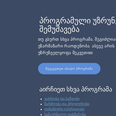
პროგრამული უზრუ
შემუშავება
თუ გსურთ სხვა პროგრამა, შეგიძლი
უზარმაზარი რაოდენობა. ასევე არი
უზრუნველყოფა შეკვეთით.
ᲨᲔᲣᲙᲕᲔᲗᲔᲗ ᲐᲮᲐᲚᲘ ᲞᲠᲝᲒᲠᲐᲛᲐ
აირჩიეთ სხვა პროგრამა
ვაჭრობა და საწყობი
წარმოება და პროდუქტები
ფინანსური ოპერაციები
სამკურნალო დახმარება