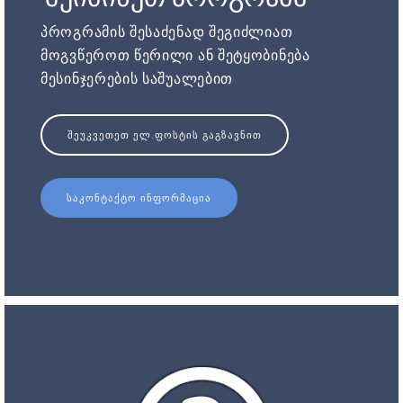
პროგრამის შესაძენად შეგიძლიათ
მოგვწეროთ წერილი ან შეტყობინება
მესინჯერების საშუალებით
ᲨᲔᲣᲙᲕᲔᲗᲔᲗ ᲔᲚ.ᲤᲝᲡᲢᲘᲡ ᲒᲐᲒᲖᲐᲕᲜᲘᲗ
ᲡᲐᲙᲝᲜᲢᲐᲥᲢᲝ ᲘᲜᲤᲝᲠᲛᲐᲪᲘᲐ