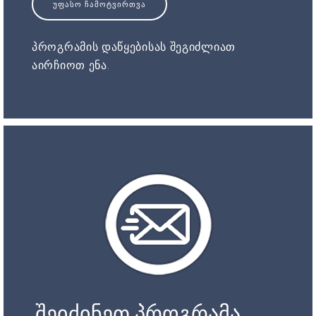
ᲣᲤᲐᲡᲝ ᲩᲐᲛᲝᲢᲕᲘᲠᲗᲕᲐ
პროგრამის დაწყებისას შეგიძლიათ
აირჩიოთ ენა.
შეიძინეთ პროგრამა