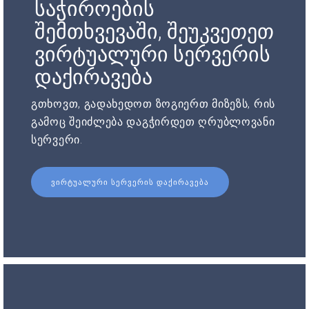
საჭიროების
შემთხვევაში, შეუკვეთეთ
ვირტუალური სერვერის
დაქირავება
გთხოვთ, გადახედოთ ზოგიერთ მიზეზს, რის
გამოც შეიძლება დაგჭირდეთ ღრუბლოვანი
სერვერი.
ᲕᲘᲠᲢᲣᲐᲚᲣᲠᲘ ᲡᲔᲠᲕᲔᲠᲘᲡ ᲓᲐᲥᲘᲠᲐᲕᲔᲑᲐ