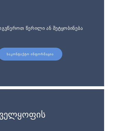
ოგვწეროთ წერილი ან შეტყობინება
ᲡᲐᲙᲝᲜᲢᲐᲥᲢᲝ ᲘᲜᲤᲝᲠᲛᲐᲪᲘᲐ
ნველყოფის