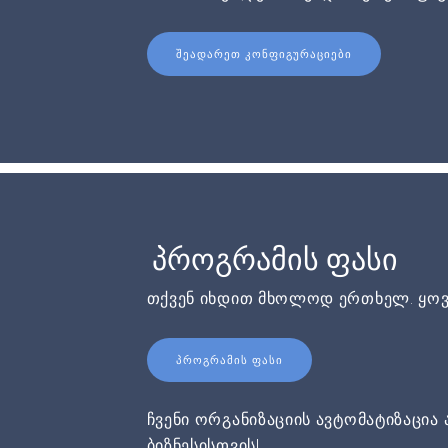
ᲨᲔᲐᲓᲐᲠᲔᲗ ᲙᲝᲜᲤᲘᲒᲣᲠᲐᲪᲘᲔᲑᲘ
პროგრამის ფასი
თქვენ იხდით მხოლოდ ერთხელ. ყოვ
ᲞᲠᲝᲒᲠᲐᲛᲘᲡ ᲤᲐᲡᲘ
ჩვენი ორგანიზაციის ავტომატიზაცია 
ბიზნესისთვის!