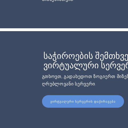
საჭიროების შემთხვე
ვირტუალური სერვერ
გთხოვთ, გადახედოთ ზოგიერთ მიზეზ
ღრუბლოვანი სერვერი.
ᲕᲘᲠᲢᲣᲐᲚᲣᲠᲘ ᲡᲔᲠᲕᲔᲠᲘᲡ ᲓᲐᲥᲘᲠᲐᲕᲔᲑᲐ