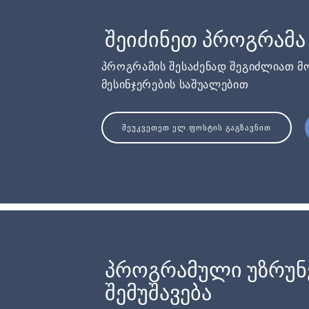
შეიძინეთ პროგრამა
პროგრამის შესაძენად შეგიძლიათ მ
მესინჯერების საშუალებით
ᲨᲔᲣᲙᲕᲔᲗᲔᲗ ᲔᲚ.ᲤᲝᲡᲢᲘᲡ ᲒᲐᲒᲖᲐᲕᲜᲘᲗ
პროგრამული უზრუ
შემუშავება