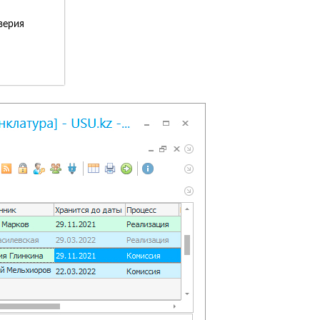
верия