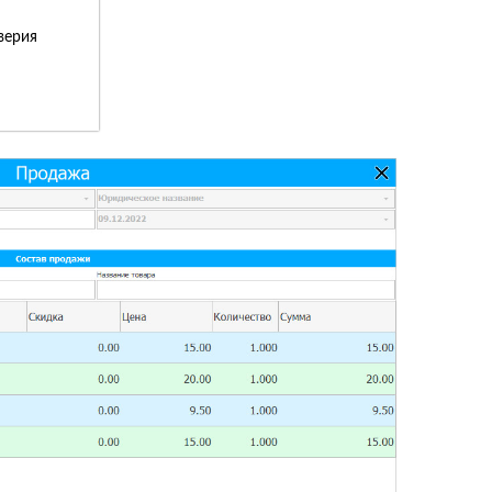
верия