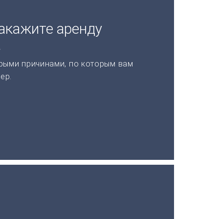
акажите аренду
а
рыми причинами, по которым вам
ер.