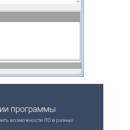
ции программы
нить возможности ПО в разных