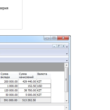
верия