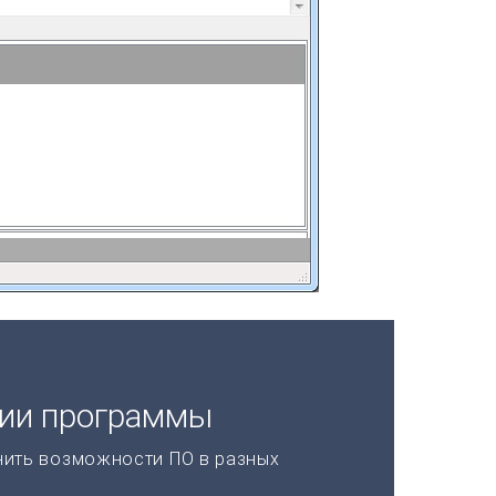
ции программы
нить возможности ПО в разных