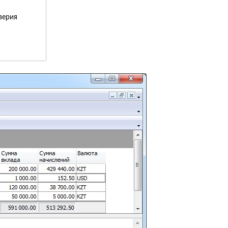
верия