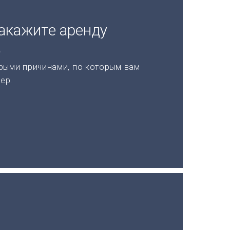
акажите аренду
а
рыми причинами, по которым вам
ер.