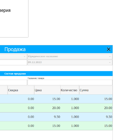
верия