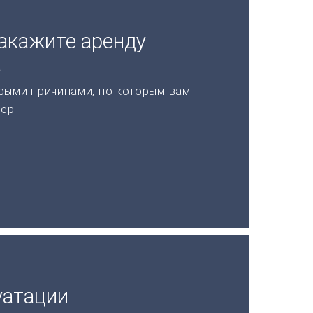
акажите аренду
а
рыми причинами, по которым вам
ер.
уатации