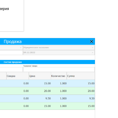
верия