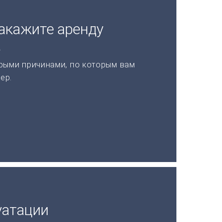
акажите аренду
а
рыми причинами, по которым вам
ер.
уатации