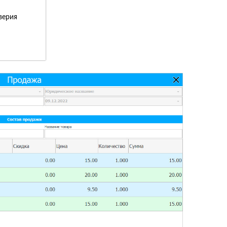
верия