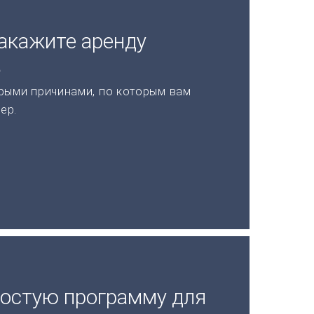
акажите аренду
а
рыми причинами, по которым вам
ер.
ростую программу для