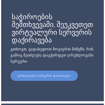
საჭიროების
შემთხვევაში, შეუკვეთეთ
ვირტუალური სერვერის
დაქირავება
გთხოვთ, გადახედოთ ზოგიერთ მიზეზს, რის
გამოც შეიძლება დაგჭირდეთ ღრუბლოვანი
სერვერი.
ᲕᲘᲠᲢᲣᲐᲚᲣᲠᲘ ᲡᲔᲠᲕᲔᲠᲘᲡ ᲓᲐᲥᲘᲠᲐᲕᲔᲑᲐ