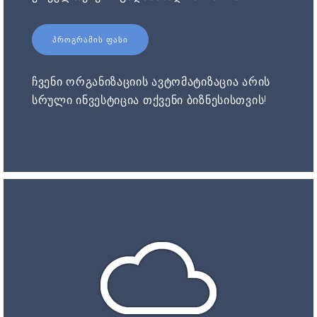
ᲞᲠᲝᲒᲠᲐᲛᲘᲡ ᲤᲐᲡᲘ
ჩვენი ორგანიზაციის ავტომატიზაცია არის
სრული ინვესტიცია თქვენი ბიზნესისთვის!