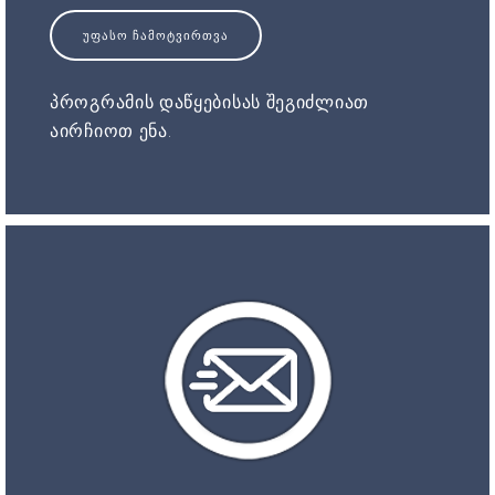
ᲣᲤᲐᲡᲝ ᲩᲐᲛᲝᲢᲕᲘᲠᲗᲕᲐ
პროგრამის დაწყებისას შეგიძლიათ
აირჩიოთ ენა.