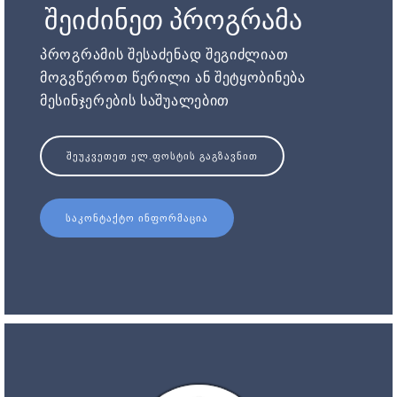
შეიძინეთ პროგრამა
პროგრამის შესაძენად შეგიძლიათ
მოგვწეროთ წერილი ან შეტყობინება
მესინჯერების საშუალებით
ᲨᲔᲣᲙᲕᲔᲗᲔᲗ ᲔᲚ.ᲤᲝᲡᲢᲘᲡ ᲒᲐᲒᲖᲐᲕᲜᲘᲗ
ᲡᲐᲙᲝᲜᲢᲐᲥᲢᲝ ᲘᲜᲤᲝᲠᲛᲐᲪᲘᲐ