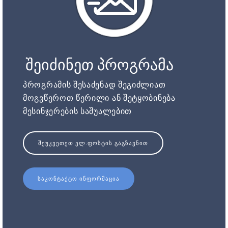
შეიძინეთ პროგრამა
პროგრამის შესაძენად შეგიძლიათ
მოგვწეროთ წერილი ან შეტყობინება
მესინჯერების საშუალებით
ᲨᲔᲣᲙᲕᲔᲗᲔᲗ ᲔᲚ.ᲤᲝᲡᲢᲘᲡ ᲒᲐᲒᲖᲐᲕᲜᲘᲗ
ᲡᲐᲙᲝᲜᲢᲐᲥᲢᲝ ᲘᲜᲤᲝᲠᲛᲐᲪᲘᲐ