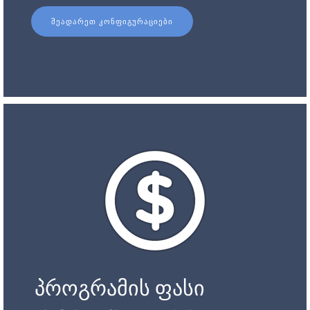
ᲨᲔᲐᲓᲐᲠᲔᲗ ᲙᲝᲜᲤᲘᲒᲣᲠᲐᲪᲘᲔᲑᲘ
პროგრამის ფასი