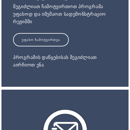
შეგიძლიათ ჩამოტვირთოთ პროგრამა
უფასოდ და იმუშაოთ სადემონსტრაციო
რეჟიმში
ᲣᲤᲐᲡᲝ ᲩᲐᲛᲝᲢᲕᲘᲠᲗᲕᲐ
პროგრამის დაწყებისას შეგიძლიათ
აირჩიოთ ენა.