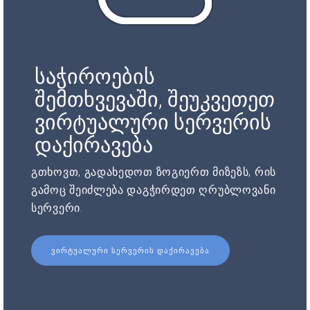
საჭიროების
შემთხვევაში, შეუკვეთეთ
ვირტუალური სერვერის
დაქირავება
გთხოვთ, გადახედოთ ზოგიერთ მიზეზს, რის
გამოც შეიძლება დაგჭირდეთ ღრუბლოვანი
სერვერი.
ᲕᲘᲠᲢᲣᲐᲚᲣᲠᲘ ᲡᲔᲠᲕᲔᲠᲘᲡ ᲓᲐᲥᲘᲠᲐᲕᲔᲑᲐ