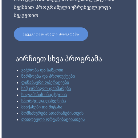
შექმნათ პროგრამული უზრუნველყოფა
შეკვეთით.
ᲨᲔᲣᲙᲕᲔᲗᲔᲗ ᲐᲮᲐᲚᲘ ᲞᲠᲝᲒᲠᲐᲛᲐ
აირჩიეთ სხვა პროგრამა
ვაჭრობა და საწყობი
წარმოება და პროდუქტები
ფინანსური ოპერაციები
სამკურნალო დახმარება
სილამაზის ინდუსტრია
სპორტი და დასვენება
მანქანები და მიტანა
მომსახურება ადამიანებისთვის
თითოეული ორგანიზაციისთვის