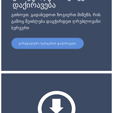
დაქირავება
გთხოვთ, გადახედოთ ზოგიერთ მიზეზს, რის
გამოც შეიძლება დაგჭირდეთ ღრუბლოვანი
სერვერი.
ᲕᲘᲠᲢᲣᲐᲚᲣᲠᲘ ᲡᲔᲠᲕᲔᲠᲘᲡ ᲓᲐᲥᲘᲠᲐᲕᲔᲑᲐ