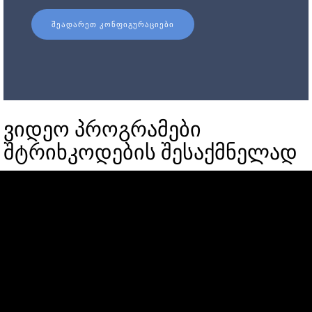
ᲨᲔᲐᲓᲐᲠᲔᲗ ᲙᲝᲜᲤᲘᲒᲣᲠᲐᲪᲘᲔᲑᲘ
ვიდეო პროგრამები
შტრიხკოდების შესაქმნელად