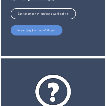
ᲨᲔᲣᲙᲕᲔᲗᲔᲗ ᲔᲚ.ᲤᲝᲡᲢᲘᲡ ᲒᲐᲒᲖᲐᲕᲜᲘᲗ
ᲡᲐᲙᲝᲜᲢᲐᲥᲢᲝ ᲘᲜᲤᲝᲠᲛᲐᲪᲘᲐ