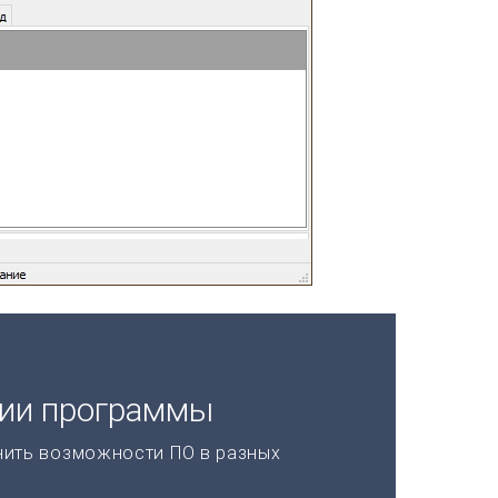
ции программы
нить возможности ПО в разных