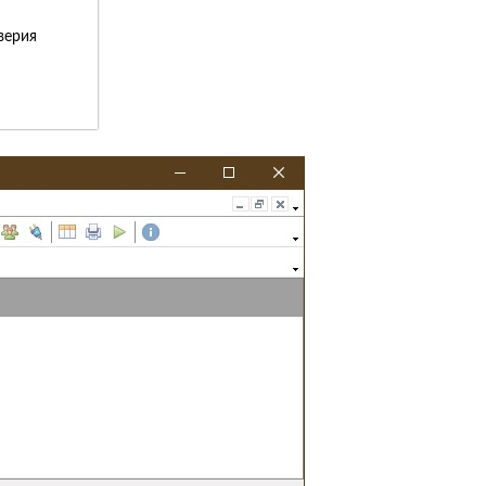
верия