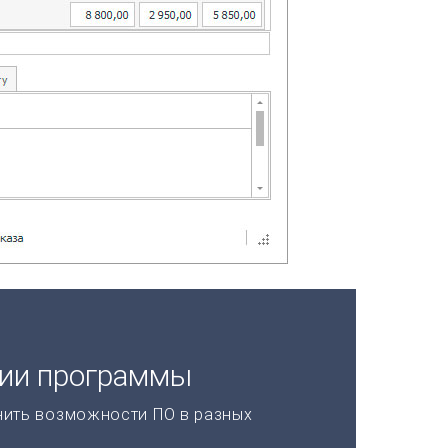
ции программы
нить возможности ПО в разных