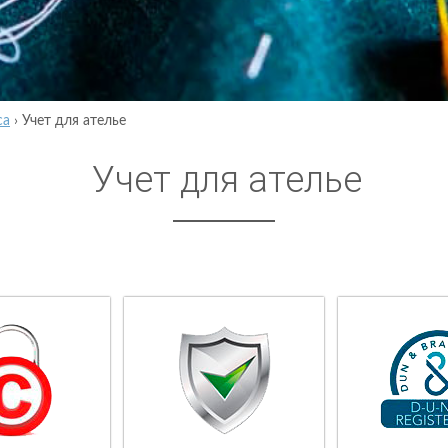
са
›
Учет для ателье
Учет для ателье