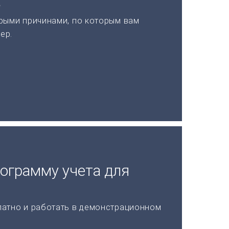
а
рыми причинами, по которым вам
ер.
рограмму учета для
латно и работать в демонстрационном