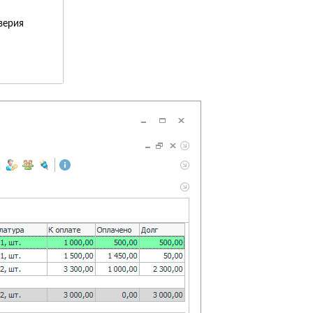
верия