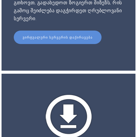
გთხოვთ, გადახედოთ ზოგიერთ მიზეზს, რის
გამოც შეიძლება დაგჭირდეთ ღრუბლოვანი
სერვერი.
ᲕᲘᲠᲢᲣᲐᲚᲣᲠᲘ ᲡᲔᲠᲕᲔᲠᲘᲡ ᲓᲐᲥᲘᲠᲐᲕᲔᲑᲐ