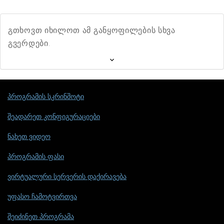
გთხოვთ იხილოთ ამ განყოფილების სხვა
გვერდები.
პროგრამის სკრინშოტი
შეადარეთ კონფიგურაციები
ნახეთ ვიდეო
პროგრამის ფასი
ვირტუალური სერვერის დაქირავება
უფასო ჩამოტვირთვა
შეიძინეთ პროგრამა