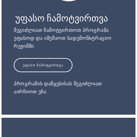
უფასო ჩამოტვირთვა
შეგიძლიათ ჩამოტვირთოთ პროგრამა
უფასოდ და იმუშაოთ სადემონსტრაციო
რეჟიმში
ᲣᲤᲐᲡᲝ ᲩᲐᲛᲝᲢᲕᲘᲠᲗᲕᲐ
პროგრამის დაწყებისას შეგიძლიათ
აირჩიოთ ენა.