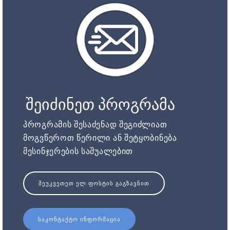
შეიძინეთ პროგრამა
პროგრამის შესაძენად შეგიძლიათ
მოგვწეროთ წერილი ან შეტყობინება
მესინჯერების საშუალებით
ᲨᲔᲣᲙᲕᲔᲗᲔᲗ ᲔᲚ.ᲤᲝᲡᲢᲘᲡ ᲒᲐᲒᲖᲐᲕᲜᲘᲗ
ᲡᲐᲙᲝᲜᲢᲐᲥᲢᲝ ᲘᲜᲤᲝᲠᲛᲐᲪᲘᲐ