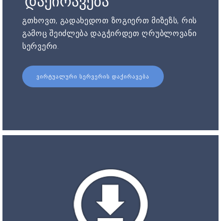
დაქირავება
გთხოვთ, გადახედოთ ზოგიერთ მიზეზს, რის
გამოც შეიძლება დაგჭირდეთ ღრუბლოვანი
სერვერი.
ᲕᲘᲠᲢᲣᲐᲚᲣᲠᲘ ᲡᲔᲠᲕᲔᲠᲘᲡ ᲓᲐᲥᲘᲠᲐᲕᲔᲑᲐ