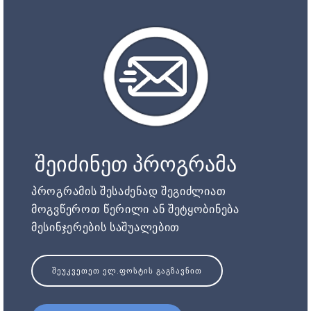
შეიძინეთ პროგრამა
პროგრამის შესაძენად შეგიძლიათ
მოგვწეროთ წერილი ან შეტყობინება
მესინჯერების საშუალებით
ᲨᲔᲣᲙᲕᲔᲗᲔᲗ ᲔᲚ.ᲤᲝᲡᲢᲘᲡ ᲒᲐᲒᲖᲐᲕᲜᲘᲗ