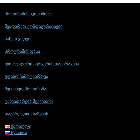
პროგრამის სკრინშოტი
შეადარეთ კონფიგურაციები
ნახეთ ვიდეო
პროგრამის ფასი
ვირტუალური სერვერის დაქირავება
უფასო ჩამოტვირთვა
შეიძინეთ პროგრამა
განვითარება შეკვეთით
დაუბრუნდით საწყისს
ქართული
Русский