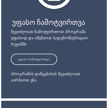
უფასო ჩამოტვირთვა
შეგიძლიათ ჩამოტვირთოთ პროგრამა
უფასოდ და იმუშაოთ სადემონსტრაციო
რეჟიმში
ᲣᲤᲐᲡᲝ ᲩᲐᲛᲝᲢᲕᲘᲠᲗᲕᲐ
პროგრამის დაწყებისას შეგიძლიათ
აირჩიოთ ენა.