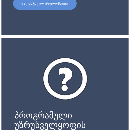
ᲡᲐᲙᲝᲜᲢᲐᲥᲢᲝ ᲘᲜᲤᲝᲠᲛᲐᲪᲘᲐ
პროგრამული
უზრუნველყოფის